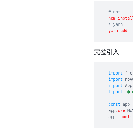
# npm
npm
instal
# yarn
yarn
add
-
完整引入
import
{
 c
import
 MoV
import
 App
import
'@m
const
 app 
app
.
use
(
Mo
app
.
mount
(