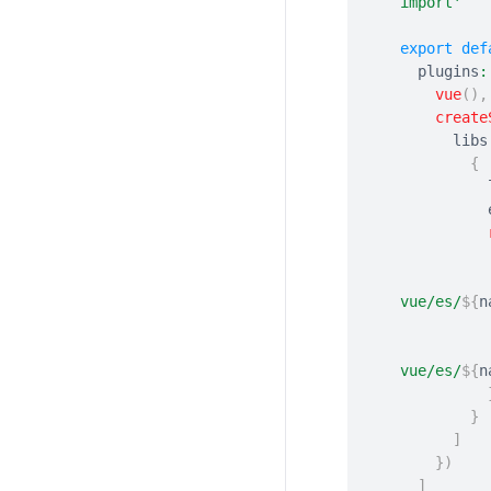
import'
export
def
  plugins
:
vue
(
)
,
create
      libs
{
vue/es/
${
n
vue/es/
${
n
}
]
}
)
]