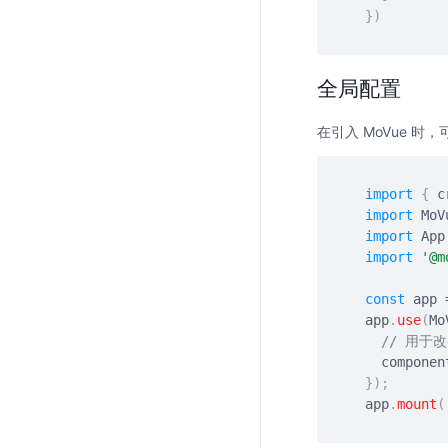
}
)
全局配置
在引入 MoVue 
import
{
 c
import
 MoV
import
 App
import
'@m
const
 app 
app
.
use
(
Mo
// 用于
  compone
}
)
;
app
.
mount
(